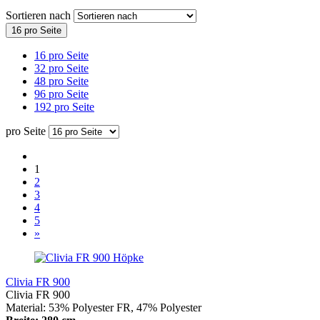
Sortieren nach
16 pro Seite
16 pro Seite
32 pro Seite
48 pro Seite
96 pro Seite
192 pro Seite
pro Seite
1
2
3
4
5
»
Höpke
Clivia FR 900
Clivia FR 900
Material: 53% Polyester FR, 47% Polyester