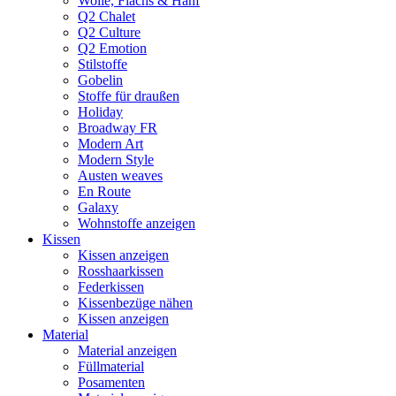
Wolle, Flachs & Hanf
Q2 Chalet
Q2 Culture
Q2 Emotion
Stilstoffe
Gobelin
Stoffe für draußen
Holiday
Broadway FR
Modern Art
Modern Style
Austen weaves
En Route
Galaxy
Wohnstoffe anzeigen
Kissen
Kissen anzeigen
Rosshaarkissen
Federkissen
Kissenbezüge nähen
Kissen anzeigen
Material
Material anzeigen
Füllmaterial
Posamenten