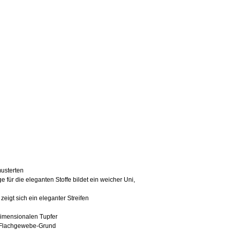
musterten
für die eleganten Stoffe bildet ein weicher Uni,
gt sich ein eleganter Streifen
dimensionalen Tupfer
m Flachgewebe-Grund