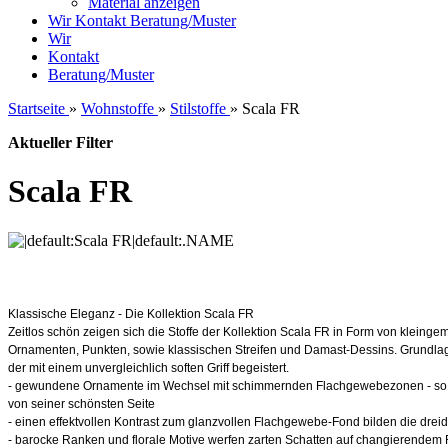
Material anzeigen
Wir
Kontakt
Beratung/Muster
Wir
Kontakt
Beratung/Muster
Startseite
»
Wohnstoffe
»
Stilstoffe
»
Scala FR
Aktueller Filter
Scala FR
Klassische Eleganz - Die Kollektion Scala FR
Zeitlos schön zeigen sich die Stoffe der Kollektion Scala FR in Form von kleinge
Ornamenten, Punkten, sowie klassischen Streifen und Damast-Dessins. Grundlage 
der mit einem unvergleichlich soften Griff begeistert.
- gewundene Ornamente im Wechsel mit schimmernden Flachgewebezonen - so zei
von seiner schönsten Seite
- einen effektvollen Kontrast zum glanzvollen Flachgewebe-Fond bilden die drei
- barocke Ranken und florale Motive werfen zarten Schatten auf changierende