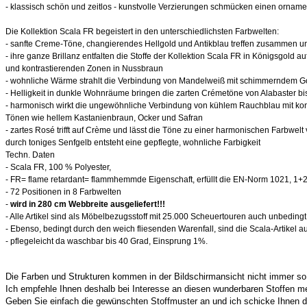
- klassisch schön und zeitlos - kunstvolle Verzierungen schmücken einen orname
Die Kollektion Scala FR begeistert in den unterschiedlichsten Farbwelten:
- sanfte Creme-Töne, changierendes Hellgold und Antikblau treffen zusammen un
- ihre ganze Brillanz entfalten die Stoffe der Kollektion Scala FR in Königsgold 
und kontrastierenden Zonen in Nussbraun
- wohnliche Wärme strahlt die Verbindung von Mandelweiß mit schimmerndem G
- Helligkeit in dunkle Wohnräume bringen die zarten Crémetöne von Alabaster b
- harmonisch wirkt die ungewöhnliche Verbindung von kühlem Rauchblau mit ko
Tönen wie hellem Kastanienbraun, Ocker und Safran
- zartes Rosé trifft auf Crème und lässt die Töne zu einer harmonischen Farbwel
durch toniges Senfgelb entsteht eine gepflegte, wohnliche Farbigkeit
Techn. Daten
- Scala FR, 100 % Polyester,
- FR= flame retardant= flammhemmde Eigenschaft, erfüllt die EN-Norm 1021, 1+
- 72 Positionen in 8 Farbwelten
-
wird in 280 cm Webbreite ausgeliefert!!!
- Alle Artikel sind als Möbelbezugsstoff mit 25.000 Scheuertouren auch unbedingt
- Ebenso, bedingt durch den weich fliesenden Warenfall, sind die Scala-Artikel
- pflegeleicht da waschbar bis 40 Grad, Einsprung 1%.
Die Farben und Strukturen kommen in der Bildschirmansicht nicht immer so g
Ich empfehle Ihnen deshalb bei Interesse an diesen wunderbaren Stoffen 
Geben Sie einfach die gewünschten Stoffmuster an und ich schicke Ihnen d