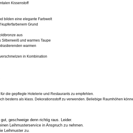
ntalen Kissenstoff
d bilden eine elegante Farbwelt
auf kupferfarbenem Grund
oldbronze aus
is Silberweiß und warmes Taupe
ntrastierenden warmen
t verschmelzen in Kombination
2
 für die gepflegte Hotelerie und Restaurants zu empfehlen.
 auch bestens als klass. Dekorationsstoff zu verwenden. Beliebige Raumhöhen könne
ut, geschweige denn richtig raus. Leider.
meinen Leihmusterservice in Anspruch zu nehmen.
ie Leihmuster zu.