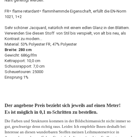
Naht gefertigt werden.
FR= flame retardant= flammhemmde Eigenschaft, erfüllt die EN-Norm
1021, 1+2
Sehr schöner Jacquard, natürlich mit einem edlen Glanz in den Blättern.
Verwenden Sie diesen Stoff von Stil bis verspielt, von alt bis neu, als
Kontrast zu modern...
Material: 53% Polyester FR, 47% Polyester
Breite: 280 cm
Gewicht: 686g/lfm
Kettrapport: 10,0 cm
Schussrapport: 7,0 cm
Scheuertouren: 25000
Einsprung 1%
Der angebene Preis bezieht sich jeweils auf einen Meter!
Es ist möglich in 0,1 m-Schritten zu bestellen.
Die Farben und Strukturen kommen in der Bildschirmansicht nicht immer so
gut, geschweige denn richtig raus. Leider. Ich empfehle Ihnen deshalb bei
Interesse an diesen wunderbaren Stoffen meinen Leihmusterservice in