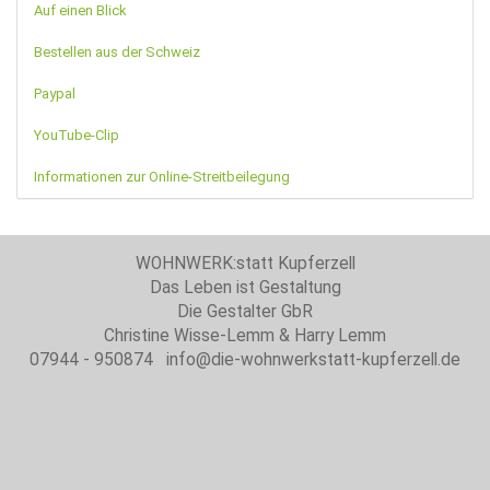
Auf einen Blick
Bestellen aus der Schweiz
Paypal
YouTube-Clip
Informationen zur Online-Streitbeilegung
WOHNWERK:statt Kupferzell
Das Leben ist Gestaltung
Die Gestalter GbR
Christine Wisse-Lemm & Harry Lemm
07944 - 950874 info@die-wohnwerkstatt-kupferzell.de