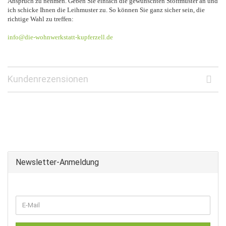
Anspruch zu nehmen. Geben Sie einfach die gewünschten Stoffmuster an und
ich schicke Ihnen die Leihmuster zu. So können Sie ganz sicher sein, die
richtige Wahl zu treffen:
info@die-wohnwerkstatt-kupferzell.de
Kundenrezensionen
Newsletter-Anmeldung
WEITER
E-
ZUR
Mail
NEWSLETTER-