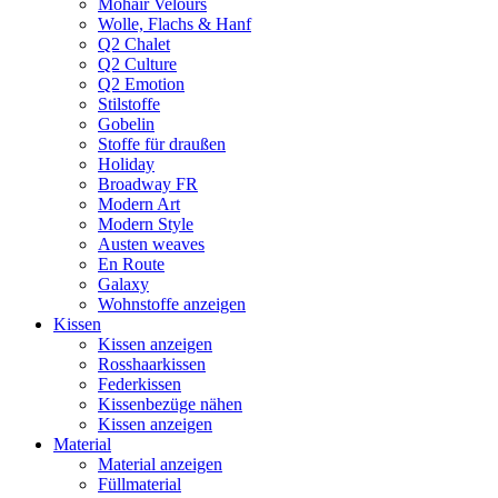
Mohair Velours
Wolle, Flachs & Hanf
Q2 Chalet
Q2 Culture
Q2 Emotion
Stilstoffe
Gobelin
Stoffe für draußen
Holiday
Broadway FR
Modern Art
Modern Style
Austen weaves
En Route
Galaxy
Wohnstoffe anzeigen
Kissen
Kissen anzeigen
Rosshaarkissen
Federkissen
Kissenbezüge nähen
Kissen anzeigen
Material
Material anzeigen
Füllmaterial