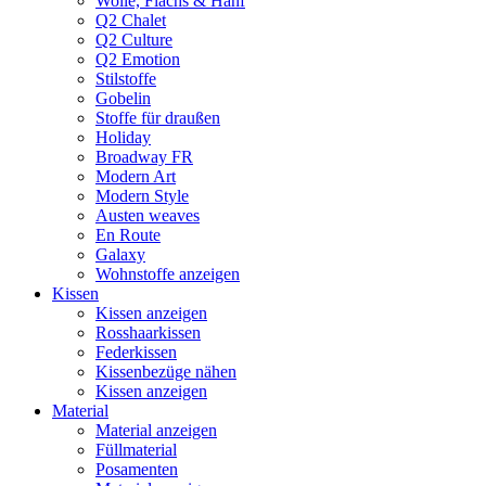
Wolle, Flachs & Hanf
Q2 Chalet
Q2 Culture
Q2 Emotion
Stilstoffe
Gobelin
Stoffe für draußen
Holiday
Broadway FR
Modern Art
Modern Style
Austen weaves
En Route
Galaxy
Wohnstoffe anzeigen
Kissen
Kissen anzeigen
Rosshaarkissen
Federkissen
Kissenbezüge nähen
Kissen anzeigen
Material
Material anzeigen
Füllmaterial
Posamenten