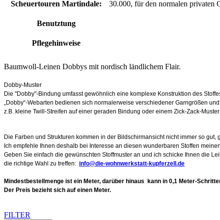
Scheuertouren Martindale:
30.000, für den normalen privaten
Benutztung
Pflegehinweise
Baumwoll-Leinen Dobbys mit nordisch ländlichem Flair.
Dobby-Muster
Die "Dobby"-Bindung umfasst gewöhnlich eine komplexe Konstruktion des Stoffes 
„Dobby“-Webarten bedienen sich normalerweise verschiedener Garngrößen und
z.B. kleine Twill-Streifen auf einer geraden Bindung oder einem Zick-Zack-Muster
Die Farben und Strukturen kommen in der Bildschirmansicht nicht immer so gut, g
Ich empfehle Ihnen deshalb bei Interesse an diesen wunderbaren Stoffen meine
Geben Sie einfach die gewünschten Stoffmuster an und ich schicke Ihnen die Lei
die richtige Wahl zu treffen:
info@die-wohnwerkstatt-kupferzell.de
Mindestbestellmenge ist ein Meter, darüber hinaus kann in 0,1 Meter-Schritte
Der Preis bezieht sich auf einen Meter.
FILTER