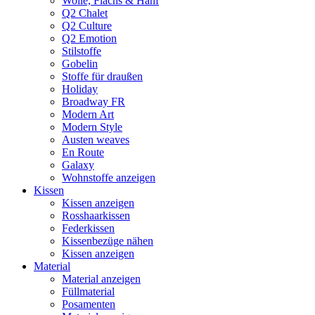
Wolle, Flachs & Hanf
Q2 Chalet
Q2 Culture
Q2 Emotion
Stilstoffe
Gobelin
Stoffe für draußen
Holiday
Broadway FR
Modern Art
Modern Style
Austen weaves
En Route
Galaxy
Wohnstoffe anzeigen
Kissen
Kissen anzeigen
Rosshaarkissen
Federkissen
Kissenbezüge nähen
Kissen anzeigen
Material
Material anzeigen
Füllmaterial
Posamenten