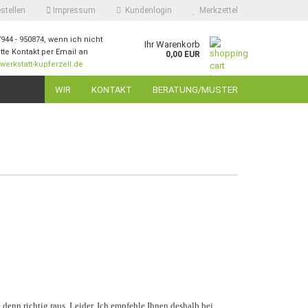
stellen
Impressum
Kundenlogin
Merkzettel
7944 - 950874, wenn ich nicht
Ihr Warenkorb
itte Kontakt per Email an
0,00 EUR
erkstatt-kupferzell.de
ail
WIR
KONTAKT
BERATUNG/MUSTER
swort
 erstellen
ort vergessen?
enn richtig raus. Leider. Ich empfehle Ihnen deshalb bei