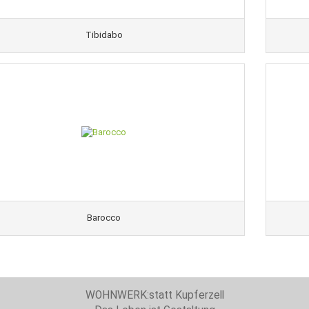
Tibidabo
Barocco
WOHNWERK:statt Kupferzell