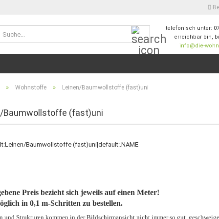
Be
telefonisch unter: 0
Suche...
erreichbar bin, b
info@die-wohnw
E-M
Pas
»
»
Wohnstoffe
Leinen/Baumwollstoffe (fast)uni
/Baumwollstoffe (fast)uni
Konto
Passw
ebene Preis bezieht sich jeweils auf einen Meter!
öglich in 0,1 m-Schritten zu bestellen.
n und Strukturen kommen in der Bildschirmansicht nicht immer so gut, geschweige d