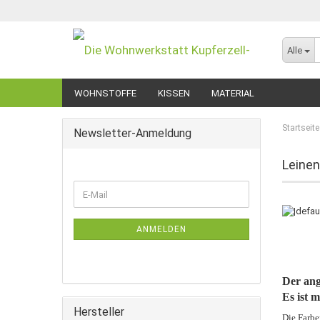
Alle
WOHNSTOFFE
KISSEN
MATERIAL
Startseite
Newsletter-Anmeldung
Leinen
WEITER
E-
ZUR
Mail
NEWSLETTER-
ANMELDUNG
ANMELDEN
Der ang
Es ist m
Hersteller
Die Farbe