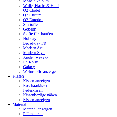
Mohair Velours
Wolle, Flachs & Hanf
Q2 Chalet
Q2 Culture
Q2 Emotion
Stilstoffe
Gobelin
Stoffe für draußen
Holiday
Broadway FR
Modern Art
Modern Style
Austen weaves
En Route
Galaxy
Wohnstoffe anzeigen
Kissen
Kissen anzeigen
Rosshaarkissen
Federkissen
Kissenbezüge nähen
Kissen anzeigen
Material
Material anzeigen
Füllmaterial