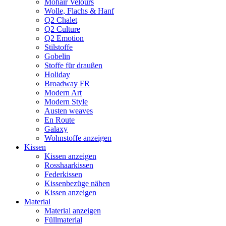
Mohair Velours
Wolle, Flachs & Hanf
Q2 Chalet
Q2 Culture
Q2 Emotion
Stilstoffe
Gobelin
Stoffe für draußen
Holiday
Broadway FR
Modern Art
Modern Style
Austen weaves
En Route
Galaxy
Wohnstoffe anzeigen
Kissen
Kissen anzeigen
Rosshaarkissen
Federkissen
Kissenbezüge nähen
Kissen anzeigen
Material
Material anzeigen
Füllmaterial