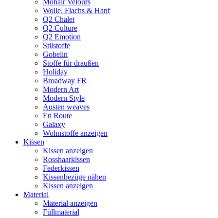
Mohair Velours
Wolle, Flachs & Hanf
Q2 Chalet
Q2 Culture
Q2 Emotion
Stilstoffe
Gobelin
Stoffe für draußen
Holiday
Broadway FR
Modern Art
Modern Style
Austen weaves
En Route
Galaxy
Wohnstoffe anzeigen
Kissen
Kissen anzeigen
Rosshaarkissen
Federkissen
Kissenbezüge nähen
Kissen anzeigen
Material
Material anzeigen
Füllmaterial