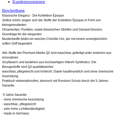
Kundenrezensionen
Beschreibung
Klassische Eleganz - Die Kollektion Époque
Zeitlos schön zeigen sich die Stoffe der Kollektion Époque in Form von
kleingemusterten
Ornamenten, Punkten, sowie klassischen Streifen und Damast-Dessins.
Grundlage für die eleganten
Mustertstoffe bildet ein weicher Chenille-Uni, der mit einem unvergleichlich
soften Griff begeistert.
Alle Stoffe der Premium-Marke Q2 sind waschbar, gefertigt unter anderem aus
innovativen
Acrylfasern und bestehen aus hochwertigen Hitex®-Synthetics. Die
Bezugsstoffe sind Q2-qualitätssicher:
waschbar, pflegeleicht und lichtecht. Dabei hautfreundlich und ohne chemische
Ausrüstung.
Praktisch reklamationsfrei, dennoch mit Rundum-Schutz durch die 5-Jahres-
Garantie.
-5 Jahre Garantie
- ohne chemische Ausrüstung
,
-
waschbar
pflegeleicht
- sehr hohe Lichtbeständigkeit
- made in Germany