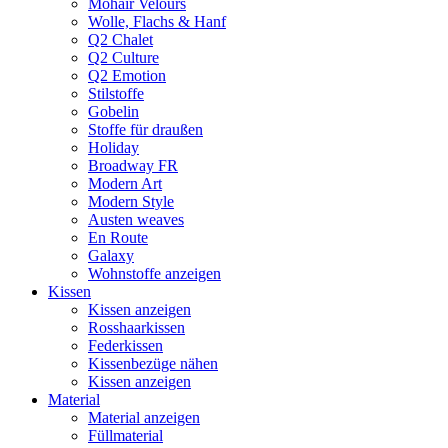
Mohair Velours
Wolle, Flachs & Hanf
Q2 Chalet
Q2 Culture
Q2 Emotion
Stilstoffe
Gobelin
Stoffe für draußen
Holiday
Broadway FR
Modern Art
Modern Style
Austen weaves
En Route
Galaxy
Wohnstoffe anzeigen
Kissen
Kissen anzeigen
Rosshaarkissen
Federkissen
Kissenbezüge nähen
Kissen anzeigen
Material
Material anzeigen
Füllmaterial