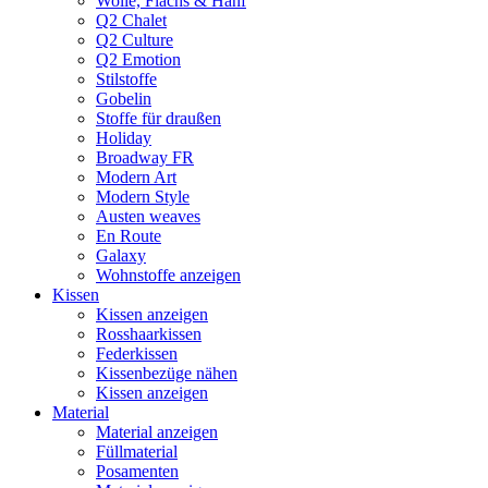
Wolle, Flachs & Hanf
Q2 Chalet
Q2 Culture
Q2 Emotion
Stilstoffe
Gobelin
Stoffe für draußen
Holiday
Broadway FR
Modern Art
Modern Style
Austen weaves
En Route
Galaxy
Wohnstoffe anzeigen
Kissen
Kissen anzeigen
Rosshaarkissen
Federkissen
Kissenbezüge nähen
Kissen anzeigen
Material
Material anzeigen
Füllmaterial
Posamenten