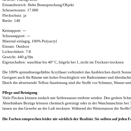
Einsatzbereich: Hohe Beanspruchung/Objekt
Scheuertouren: 17.000
Fleckschutz: ja
Breite: 140
Kettrapport: ---
Schussrapport: ---
Material einlagig, 100% Polyacryl
Einsatz: Outdoor
Lichtechtheit: 7-8
Gewicht: 440 g/lfm
Eigenschaften:
waschbar bis 40° C, bügeln bei 1, nicht im Trockner trocknen
Die 100% spinndüsengefärbte Acrylfaser verhindert das Ausbleichen durch Sonnene
Geeignet auch für Räume mit hoher Feuchtigkeit wie Badezimmer und überdacht
Durch die abweisende Teflon-Ausrüstung sind die Stoffe vor Schmutz, Wasser und 
Pflege und Reinigung
Viele Flecken können einfach mit Seifenwasser entfernt werden. Den groben Schmu
Abnehmbare Bezüge können chemisch gereinigt oder in der Waschmaschine bei 30
lassen sie das Gewebe an der Luft trocknen. Während der Wintersaison die Stoffe/
Die Farben entsprechen leider nie wirklich der Realität. Sie sollten auf jeden F