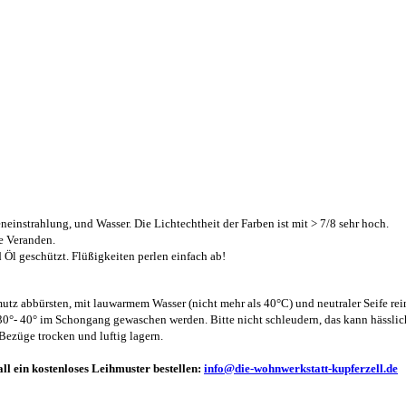
instrahlung, und Wasser. Die Lichtechtheit der Farben ist mit > 7/8 sehr hoch.
e Veranden.
Öl geschützt. Flüßigkeiten perlen einfach ab!
tz abbürsten, mit lauwarmem Wasser (nicht mehr als 40°C) und neutraler Seife reini
°- 40° im Schongang gewaschen werden. Bitte nicht schleudern, das kann hässlich
Bezüge trocken und luftig lagern.
all ein kostenloses Leihmuster bestellen:
info@die-wohnwerkstatt-kupferzell.de