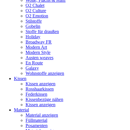
Wolle, Flachs & Hanf
Q2 Chalet
Q2 Culture
Q2 Emotion
Stilstoffe
Gobelin
Stoffe für draußen
Holiday
Broadway FR
Modern Art
Modern Style
Austen weaves
En Route
Galaxy
Wohnstoffe anzeigen
Kissen
Kissen anzeigen
Rosshaarkissen
Federkissen
Kissenbezüge nähen
Kissen anzeigen
Material
Material anzeigen
Füllmaterial
Posamenten