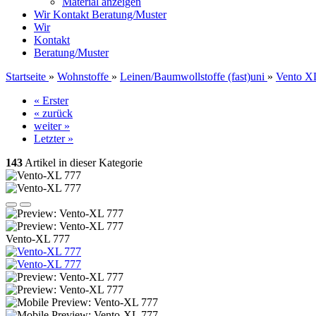
Material anzeigen
Wir
Kontakt
Beratung/Muster
Wir
Kontakt
Beratung/Muster
Startseite
»
Wohnstoffe
»
Leinen/Baumwollstoffe (fast)uni
»
Vento X
« Erster
« zurück
weiter »
Letzter »
143
Artikel in dieser Kategorie
Vento-XL 777