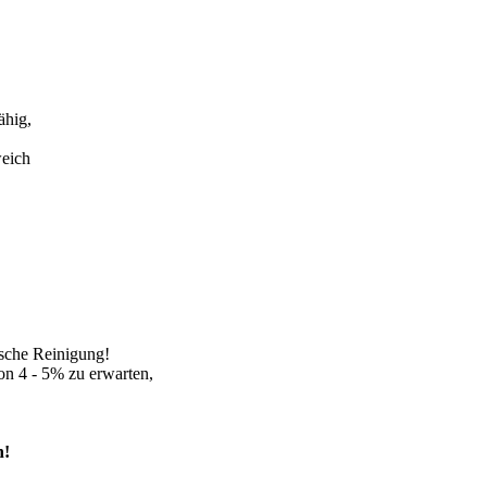
ähig,
weich
sche Reinigung!
on 4 - 5% zu erwarten,
n!