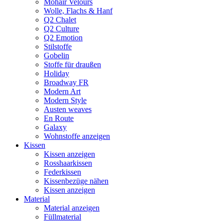
Mohair Velours
Wolle, Flachs & Hanf
Q2 Chalet
Q2 Culture
Q2 Emotion
Stilstoffe
Gobelin
Stoffe für draußen
Holiday
Broadway FR
Modern Art
Modern Style
Austen weaves
En Route
Galaxy
Wohnstoffe anzeigen
Kissen
Kissen anzeigen
Rosshaarkissen
Federkissen
Kissenbezüge nähen
Kissen anzeigen
Material
Material anzeigen
Füllmaterial