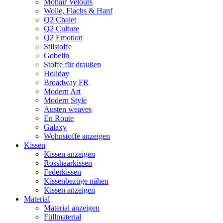
Mohair Velours
Wolle, Flachs & Hanf
Q2 Chalet
Q2 Culture
Q2 Emotion
Stilstoffe
Gobelin
Stoffe für draußen
Holiday
Broadway FR
Modern Art
Modern Style
Austen weaves
En Route
Galaxy
Wohnstoffe anzeigen
Kissen
Kissen anzeigen
Rosshaarkissen
Federkissen
Kissenbezüge nähen
Kissen anzeigen
Material
Material anzeigen
Füllmaterial