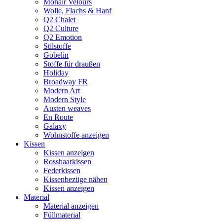
Mohair Velours
Wolle, Flachs & Hanf
Q2 Chalet
Q2 Culture
Q2 Emotion
Stilstoffe
Gobelin
Stoffe für draußen
Holiday
Broadway FR
Modern Art
Modern Style
Austen weaves
En Route
Galaxy
Wohnstoffe anzeigen
Kissen
Kissen anzeigen
Rosshaarkissen
Federkissen
Kissenbezüge nähen
Kissen anzeigen
Material
Material anzeigen
Füllmaterial