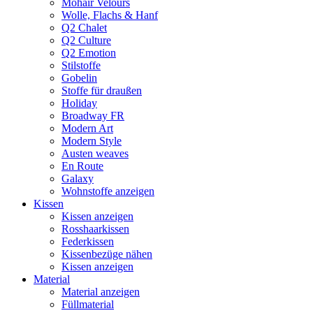
Mohair Velours
Wolle, Flachs & Hanf
Q2 Chalet
Q2 Culture
Q2 Emotion
Stilstoffe
Gobelin
Stoffe für draußen
Holiday
Broadway FR
Modern Art
Modern Style
Austen weaves
En Route
Galaxy
Wohnstoffe anzeigen
Kissen
Kissen anzeigen
Rosshaarkissen
Federkissen
Kissenbezüge nähen
Kissen anzeigen
Material
Material anzeigen
Füllmaterial