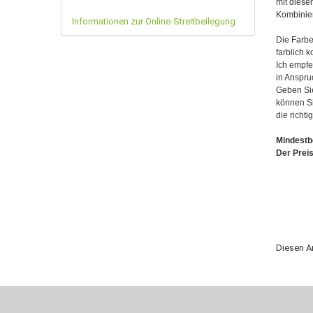
mit diese
Kombinier
Informationen zur Online-Streitbeilegung
Die Farbe
farblich k
Ich empfe
in Anspr
Geben Sie
können Si
die richti
Mindestbe
Der Preis
Diesen A