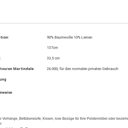
tion:
90% Baumwolle 10% Leinen
137cm
:
33,5 cm
touren Martindale:
26.000, für den normalen privaten Gebrauch
ung
inweise
 Vorhänge, Bettüberwürfe, Kissen, lose Bezüge für Ihre Polstermöbel oder bezieh
l