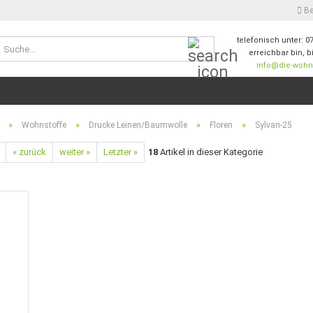
Be
telefonisch unter: 0
Suche...
erreichbar bin, b
info@die-wohnw
E-M
Pas
»
»
»
»
Wohnstoffe
Drucke Leinen/Baumwolle
Floren
Sylvan-25
« zurück
weiter »
Letzter »
18
Artikel in dieser Kategorie
Konto
Passw