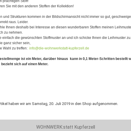
m prächtigen Stoff!
en Sie mit den anderen Stoffen der Kollektion!
n und Strukturen kommen in der Bildschirmansicht nicht immer so gut, geschweig
orrekt raus. Leider.
hle Ihnen deshalb bei Interesse an diesen wunderbaren Stoffen meinen Leihmuste
uch zu nehmen.
 einfach die gewünschten Stoffmuster an und ich schicke Ihnen die Leihmuster zu
e ganz sicher sein,
ge Wahl zu treffen:
info@die-wohnwerkstatt-kupferzell.de
stellmenge ist ein Meter, darüber hinaus kann in 0,1 Meter-Schritten bestellt 
 bezieht sich auf einen Meter.
rtikel haben wir am Samstag, 20. Juli 2019 in den Shop aufgenommen.
WOHNWERK:statt Kupferzell