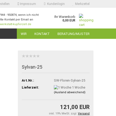
stellen
Impressum
Kundenlogin
Merkzettel
7944 - 950874, wenn ich nicht
Ihr Warenkorb
itte Kontakt per Email an
0,00 EUR
erkstatt-kupferzell.de
ail
WIR
KONTAKT
BERATUNG/MUSTER
swort
Sylvan-25
 erstellen
Art.Nr.:
SW-Floren-Sylvan-25
ort vergessen?
Lieferzeit:
1 Woche
(Ausland abweichend)
121,00 EUR
inkl. 19% MwSt. zzgl.
Versand