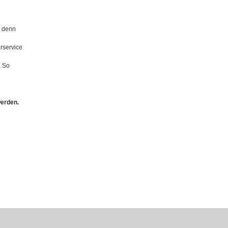
e denn
rservice
. So
werden.