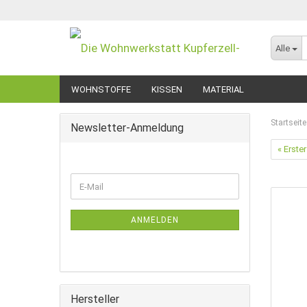
Alle
WOHNSTOFFE
KISSEN
MATERIAL
Startseite
Newsletter-Anmeldung
« Erster
WEITER
E-
ZUR
Mail
NEWSLETTER-
ANMELDUNG
ANMELDEN
Hersteller