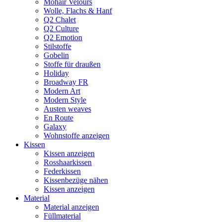
Mohair Velours
Wolle, Flachs & Hanf
Q2 Chalet
Q2 Culture
Q2 Emotion
Stilstoffe
Gobelin
Stoffe für draußen
Holiday
Broadway FR
Modern Art
Modern Style
Austen weaves
En Route
Galaxy
Wohnstoffe anzeigen
Kissen
Kissen anzeigen
Rosshaarkissen
Federkissen
Kissenbezüge nähen
Kissen anzeigen
Material
Material anzeigen
Füllmaterial