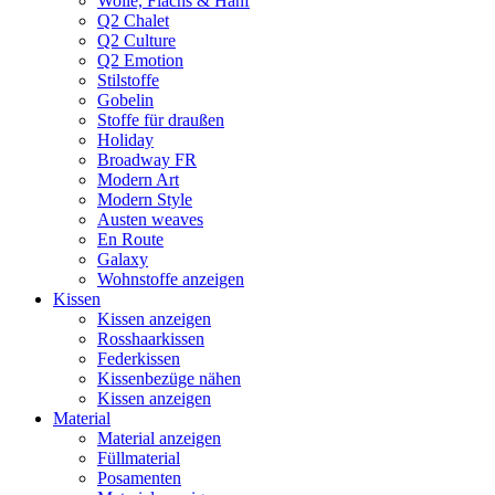
Wolle, Flachs & Hanf
Q2 Chalet
Q2 Culture
Q2 Emotion
Stilstoffe
Gobelin
Stoffe für draußen
Holiday
Broadway FR
Modern Art
Modern Style
Austen weaves
En Route
Galaxy
Wohnstoffe anzeigen
Kissen
Kissen anzeigen
Rosshaarkissen
Federkissen
Kissenbezüge nähen
Kissen anzeigen
Material
Material anzeigen
Füllmaterial
Posamenten