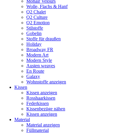
Mohair Velours
Wolle, Flachs & Hanf
Q2 Chalet
Q2 Culture
Q2 Emotion
Stilstoffe
Gobelin
Stoffe für draußen
Holiday
Broadway FR
Modern Art
Modern Style
Austen weaves
En Route
Galaxy
Wohnstoffe anzeigen
Kissen
Kissen anzeigen
Rosshaarkissen
Federkissen
Kissenbezüge nähen
Kissen anzeigen
Material
Material anzeigen
Füllmaterial