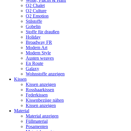
Wolle, Flachs & Hanf
Q2 Chalet
Q2 Culture
Q2 Emotion
Stilstoffe
Gobelin
Stoffe für draußen
Holiday
Broadway FR
Modern Art
Modern Style
Austen weaves
En Route
Galaxy
Wohnstoffe anzeigen
Kissen
Kissen anzeigen
Rosshaarkissen
Federkissen
Kissenbezüge nähen
Kissen anzeigen
Material
Material anzeigen
Füllmaterial
Posamenten