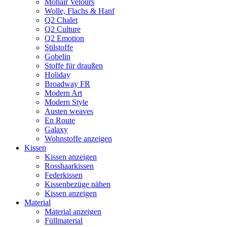
Mohair Velours
Wolle, Flachs & Hanf
Q2 Chalet
Q2 Culture
Q2 Emotion
Stilstoffe
Gobelin
Stoffe für draußen
Holiday
Broadway FR
Modern Art
Modern Style
Austen weaves
En Route
Galaxy
Wohnstoffe anzeigen
Kissen
Kissen anzeigen
Rosshaarkissen
Federkissen
Kissenbezüge nähen
Kissen anzeigen
Material
Material anzeigen
Füllmaterial