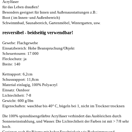
Acrylfaser
für das Leben draußen!
Besonders geeignet für Innen und Außenausstattungen z.B.:
Boot ( im Innen- und Außenbereich)
Schwimmbad, Saunabereich, Gartenmöbel, Wintergarten, usw.
resversibel - beidseitig verwendbar!
Gewebe: Flachgewebe
Einsatzbereich: Hohe Beanspruchung/Objekt
Scheuertouren: 17.000
Fleckschutz: ja
Breite: 140
Kettrapport: 6,2cm
Schussrapport: 11,8cm
Material einlagig, 100% Polyacryl
Einsatz: Outdoor
Lichtechtheit: 7-8
Gewicht: 600 g/lfm
Eigenschaften:
waschbar bis 40° C, bügeln bei 1, nicht im Trockner trocknen
Die 100% spinndüsengefärbte Acrylfaser verhindert das Ausbleichen durch
Sonneneinstrahlung, und Wasser. Die Lichtechtheit der Farben ist mit > 7/8 sehr
hoch.
Geeignet auch für Räume mit hoher Feuchtigkeit wie Badezimmer und