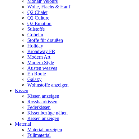
Mohair Velours
Wolle, Flachs & Hanf
Q2 Chalet
Q2 Culture
Q2 Emotion
Stilstoffe
Gobelin
Stoffe für draußen
Holiday
Broadway FR
Modern Art
Modern Style
Austen weaves
En Route
Galaxy
Wohnstoffe anzeigen
Kissen
Kissen anzeigen
Rosshaarkissen
Federkissen
Kissenbezüge nähen
Kissen anzeigen
Material
Material anzeigen
Füllmaterial