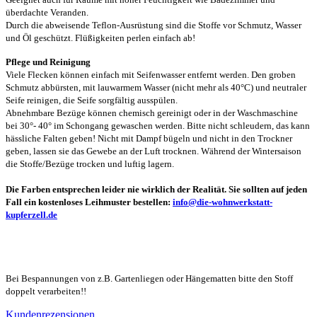
überdachte Veranden.
Durch die abweisende Teflon-Ausrüstung sind die Stoffe vor Schmutz, Wasser
und Öl geschützt. Flüßigkeiten perlen einfach ab!
Pflege und Reinigung
Viele Flecken können einfach mit Seifenwasser entfernt werden. Den groben
Schmutz abbürsten, mit lauwarmem Wasser (nicht mehr als 40°C) und neutraler
Seife reinigen, die Seife sorgfältig ausspülen.
Abnehmbare Bezüge können chemisch gereinigt oder in der Waschmaschine
bei 30°- 40° im Schongang gewaschen werden. Bitte nicht schleudern, das kann
hässliche Falten geben! Nicht mit Dampf bügeln und nicht in den Trockner
geben, lassen sie das Gewebe an der Luft trocknen. Während der Wintersaison
die Stoffe/Bezüge trocken und luftig lagern.
Die Farben entsprechen leider nie wirklich der Realität. Sie sollten auf jeden
Fall ein kostenloses Leihmuster bestellen:
info@die-wohnwerkstatt-
kupferzell.de
Bei Bespannungen von z.B. Gartenliegen oder Hängematten bitte den Stoff
doppelt verarbeiten!!
Kundenrezensionen