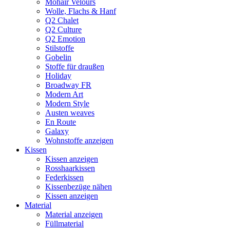
Mohair Velours
Wolle, Flachs & Hanf
Q2 Chalet
Q2 Culture
Q2 Emotion
Stilstoffe
Gobelin
Stoffe für draußen
Holiday
Broadway FR
Modern Art
Modern Style
Austen weaves
En Route
Galaxy
Wohnstoffe anzeigen
Kissen
Kissen anzeigen
Rosshaarkissen
Federkissen
Kissenbezüge nähen
Kissen anzeigen
Material
Material anzeigen
Füllmaterial