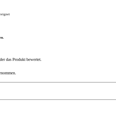
eeignet
en.
der das Produkt bewertet.
fgenommen.