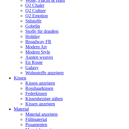
Wolle, Flachs & Hanf
Q2 Chalet
Q2 Culture
Q2 Emotion
Stilstoffe
Gobelin
Stoffe für draußen
Holiday
Broadway FR
Modern Art
Modern Style
Austen weaves
En Route
Galaxy
Wohnstoffe anzeigen
Kissen
Kissen anzeigen
Rosshaarkissen
Federkissen
Kissenbezüge nähen
Kissen anzeigen
Material
Material anzeigen
Füllmaterial
Posamenten