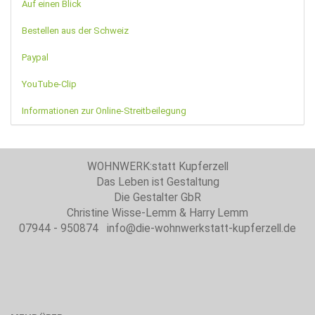
Auf einen Blick
Bestellen aus der Schweiz
Paypal
YouTube-Clip
Informationen zur Online-Streitbeilegung
WOHNWERK:statt Kupferzell
Das Leben ist Gestaltung
Die Gestalter GbR
Christine Wisse-Lemm & Harry Lemm
07944 - 950874 info@die-wohnwerkstatt-kupferzell.de