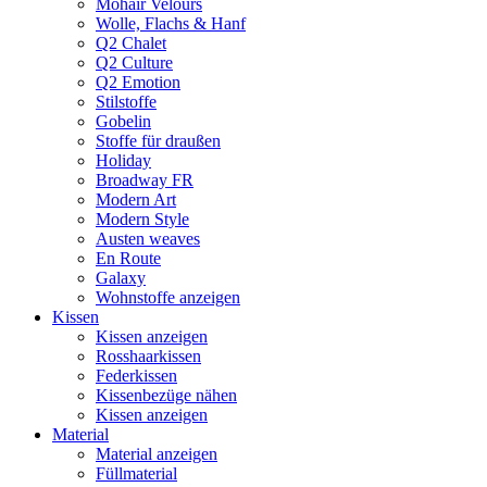
Mohair Velours
Wolle, Flachs & Hanf
Q2 Chalet
Q2 Culture
Q2 Emotion
Stilstoffe
Gobelin
Stoffe für draußen
Holiday
Broadway FR
Modern Art
Modern Style
Austen weaves
En Route
Galaxy
Wohnstoffe anzeigen
Kissen
Kissen anzeigen
Rosshaarkissen
Federkissen
Kissenbezüge nähen
Kissen anzeigen
Material
Material anzeigen
Füllmaterial