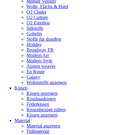
Mohair Velours
Wolle, Flachs & Hanf
Q2 Chalet
Q2 Culture
Q2 Emotion
Stilstoffe
Gobelin
Stoffe für draußen
Holiday
Broadway FR
Modern Art
Modern Style
Austen weaves
En Route
Galaxy
Wohnstoffe anzeigen
Kissen
Kissen anzeigen
Rosshaarkissen
Federkissen
Kissenbezüge nähen
Kissen anzeigen
Material
Material anzeigen
Füllmaterial