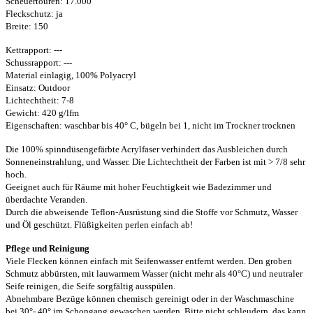
Scheuertouren: 17.000
Fleckschutz: ja
Breite: 150
Kettrapport: ---
Schussrapport: ---
Material einlagig, 100% Polyacryl
Einsatz: Outdoor
Lichtechtheit: 7-8
Gewicht: 420 g/lfm
Eigenschaften:
waschbar bis 40° C, bügeln bei 1, nicht im Trockner trocknen
Die 100% spinndüsengefärbte Acrylfaser verhindert das Ausbleichen durch
Sonneneinstrahlung, und Wasser. Die Lichtechtheit der Farben ist mit > 7/8 sehr
hoch.
Geeignet auch für Räume mit hoher Feuchtigkeit wie Badezimmer und
überdachte Veranden.
Durch die abweisende Teflon-Ausrüstung sind die Stoffe vor Schmutz, Wasser
und Öl geschützt. Flüßigkeiten perlen einfach ab!
Pflege und Reinigung
Viele Flecken können einfach mit Seifenwasser entfernt werden. Den groben
Schmutz abbürsten, mit lauwarmem Wasser (nicht mehr als 40°C) und neutraler
Seife reinigen, die Seife sorgfältig ausspülen.
Abnehmbare Bezüge können chemisch gereinigt oder in der Waschmaschine
bei 30°- 40° im Schongang gewaschen werden. Bitte nicht schleudern, das kann