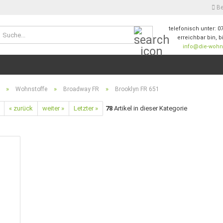
Be
telefonisch unter: 0
Suche...
erreichbar bin, b
info@die-wohnw
E-M
Pas
»
»
»
Wohnstoffe
Broadway FR
Brooklyn FR 651
« zurück
weiter »
Letzter »
78
Artikel in dieser Kategorie
Konto
Passw