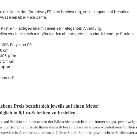
e der Kollektion Broadway FR sind hochwertig, edel, elegant und behalten
 Aussehen über viele Jahre.
FR ist ein Flachgewebe mit einer sehr eleganten Anmutung.
llen wechseln sich mit glänzenden ab und geben so eine lebendige Struktur.
 100% Polyester FR
40 cm
 385g/lfm
rt: 1 cm
pport: -
mmend!
ebene Preis bezieht sich jeweils auf einen Meter!
öglich in 0,1 m-Schritten zu bestellen.
n und Strukturen kommen in der Bildschirmansicht nicht immer so gut, geschweig
aus. Leider. Ich empfehle Ihnen deshalb bei Interesse an diesen wunderbaren Stoffen
rservice in Anspruch zu nehmen. Geben Sie einfach die gewünschten Stoffmuster a