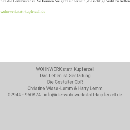
hnen die Leihmuster zu. So können Sie ganz sicher sein, die richtige Wahl zu treffen
wohnwerkstatt-kupferzell.de
WOHNWERK:statt Kupferzell
Das Leben ist Gestaltung
Die Gestalter GbR
Christine Wisse-Lemm & Harry Lemm
07944 - 950874 info@die-wohnwerkstatt-kupferzell.de