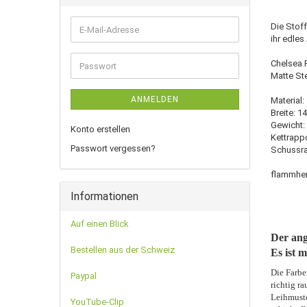
Die Stoff
E-
ihr edles
Mail-
Adresse
Chelsea 
Passwort
Matte Ste
ANMELDEN
Material:
Breite: 1
Gewicht:
Konto erstellen
Kettrappo
Passwort vergessen?
Schussra
flammhe
Informationen
Auf einen Blick
Der ang
Bestellen aus der Schweiz
Es ist m
Die Farbe
Paypal
richtig r
Leihmuste
YouTube-Clip