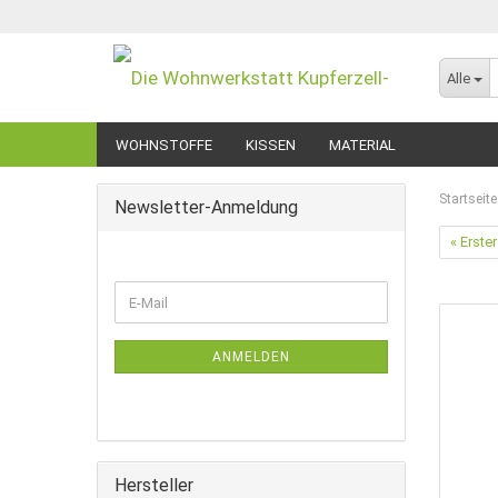
Alle
WOHNSTOFFE
KISSEN
MATERIAL
Startseite
Newsletter-Anmeldung
« Erster
WEITER
E-
ZUR
Mail
NEWSLETTER-
ANMELDUNG
ANMELDEN
Hersteller