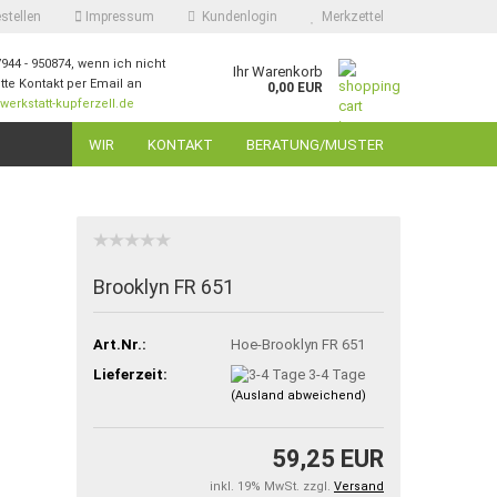
stellen
Impressum
Kundenlogin
Merkzettel
7944 - 950874, wenn ich nicht
Ihr Warenkorb
itte Kontakt per Email an
0,00 EUR
erkstatt-kupferzell.de
ail
WIR
KONTAKT
BERATUNG/MUSTER
swort
Brooklyn FR 651
 erstellen
Art.Nr.:
Hoe-Brooklyn FR 651
ort vergessen?
Lieferzeit:
3-4 Tage
(Ausland abweichend)
59,25 EUR
inkl. 19% MwSt. zzgl.
Versand