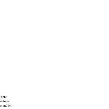
e denn
 meinen
n und ich