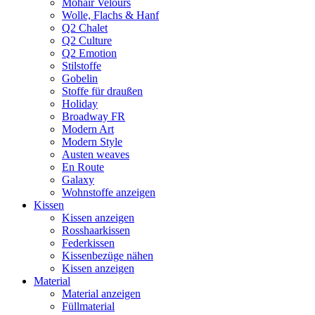
Mohair Velours
Wolle, Flachs & Hanf
Q2 Chalet
Q2 Culture
Q2 Emotion
Stilstoffe
Gobelin
Stoffe für draußen
Holiday
Broadway FR
Modern Art
Modern Style
Austen weaves
En Route
Galaxy
Wohnstoffe anzeigen
Kissen
Kissen anzeigen
Rosshaarkissen
Federkissen
Kissenbezüge nähen
Kissen anzeigen
Material
Material anzeigen
Füllmaterial