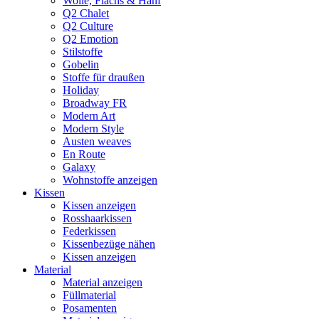
Wolle, Flachs & Hanf
Q2 Chalet
Q2 Culture
Q2 Emotion
Stilstoffe
Gobelin
Stoffe für draußen
Holiday
Broadway FR
Modern Art
Modern Style
Austen weaves
En Route
Galaxy
Wohnstoffe anzeigen
Kissen
Kissen anzeigen
Rosshaarkissen
Federkissen
Kissenbezüge nähen
Kissen anzeigen
Material
Material anzeigen
Füllmaterial
Posamenten