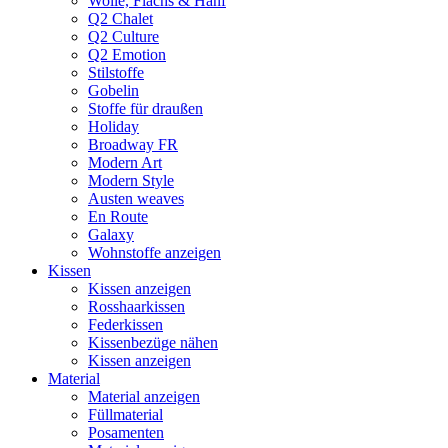
Wolle, Flachs & Hanf
Q2 Chalet
Q2 Culture
Q2 Emotion
Stilstoffe
Gobelin
Stoffe für draußen
Holiday
Broadway FR
Modern Art
Modern Style
Austen weaves
En Route
Galaxy
Wohnstoffe anzeigen
Kissen
Kissen anzeigen
Rosshaarkissen
Federkissen
Kissenbezüge nähen
Kissen anzeigen
Material
Material anzeigen
Füllmaterial
Posamenten