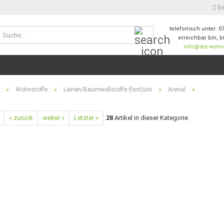
Be
telefonisch unter: 0
Suche...
erreichbar bin, b
info@die-wohnw
E-M
Pas
»
»
»
»
Wohnstoffe
Leinen/Baumwollstoffe (fast)uni
Arenal
« zurück
weiter »
Letzter »
28
Artikel in dieser Kategorie
Konto
Passw