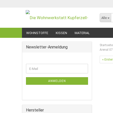
Alle
WOHNSTOFFE
KISSEN
MATERIAL
Startseite
Newsletter-Anmeldung
Arenal 07
« Erster
WEITER
E-
ZUR
Mail
NEWSLETTER-
ANMELDUNG
ANMELDEN
Hersteller