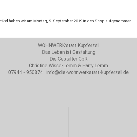
rtikel haben wir am Montag, 9. September 2019 in den Shop aufgenommen.
WOHNWERK:statt Kupferzell
Das Leben ist Gestaltung
Die Gestalter GbR
Christine Wisse-Lemm & Harry Lemm
07944 - 950874 info@die-wohnwerkstatt-kupferzell.de