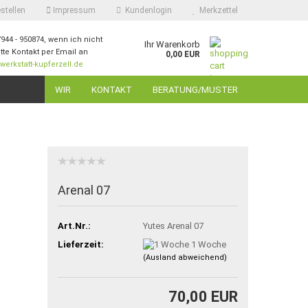
stellen
Impressum
Kundenlogin
Merkzettel
7944 - 950874, wenn ich nicht
Ihr Warenkorb
itte Kontakt per Email an
0,00 EUR
erkstatt-kupferzell.de
ail
WIR
KONTAKT
BERATUNG/MUSTER
swort
Arenal 07
 erstellen
ort vergessen?
Art.Nr.:
Yutes Arenal 07
Lieferzeit:
1 Woche
(Ausland abweichend)
70,00 EUR