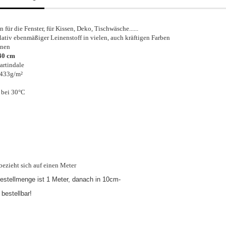
 für die Fenster, für Kissen, Deko, Tischwäsche......
elativ ebenmäßiger Leinenstoff in vielen, auch kräftigen Farben
nen
40 cm
rtindale
 433g/m²
 bei 30°C
 bezieht sich auf einen Meter
estellmenge ist 1 Meter, danach in 10cm-
 bestellbar!