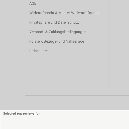
AGB
Widerrufsrecht & Muster-Widerrufsformular
Privatsphäre und Datenschutz
Versand- & Zahlungsbedingungen
Polster-, Bezugs- und Nähservice
Leihmuster
Selected top reviews for