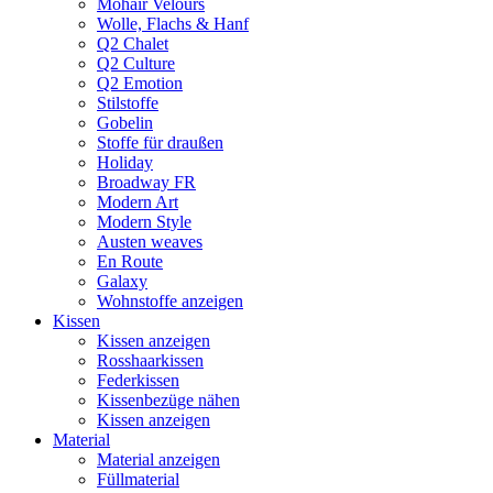
Mohair Velours
Wolle, Flachs & Hanf
Q2 Chalet
Q2 Culture
Q2 Emotion
Stilstoffe
Gobelin
Stoffe für draußen
Holiday
Broadway FR
Modern Art
Modern Style
Austen weaves
En Route
Galaxy
Wohnstoffe anzeigen
Kissen
Kissen anzeigen
Rosshaarkissen
Federkissen
Kissenbezüge nähen
Kissen anzeigen
Material
Material anzeigen
Füllmaterial