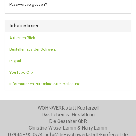
Passwort vergessen?
Informationen
Auf einen Blick
Bestellen aus der Schweiz
Paypal
YouTube-Clip
Informationen zur Online-Streitbeilegung
WOHNWERK:statt Kupferzell
Das Leben ist Gestaltung
Die Gestalter GbR
Christine Wisse-Lemm & Harry Lemm
07944 - 950874 info@die-wohnwerkstatt-kupferzell.de