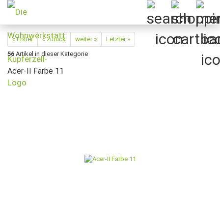
« Erster
« zurück
weiter »
Letzter »
56
Artikel in dieser Kategorie
Acer-II Farbe 11